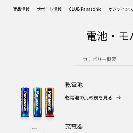
メ
商品情報
サポート情報
CLUB Panasonic
オンライン
イ
ン
コ
電池・モ
ン
テ
ン
ツ
カテゴリー概要
に
ス
キ
ッ
乾電池
プ
乾電池の比較表を見る
充電器