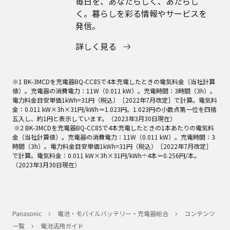
毎日を、あなたらしく、あたらし
く。暮らしを彩る情報やサービスを
発信。
詳しく見る
※1 BK-3MCDを充電器BQ-CC85で4本充電したときの電気料金（当社計算
値）。充電器の消費電力：11W（0.011 kW）。充電時間：3時間（3h）。
電力料金目安単価1kWh=31円（税込）［2022年7月改定］で計算。電気料
金：0.011 kW×3h×31円/kWh＝1.023円。1.023円の小数点第一位を四捨
五入し、約1円と表示しています。（2023年3月30日現在）
※2 BK-3MCDを充電器BQ-CC85で4本充電したときの1本あたりの電気料
金（当社計算値）。充電器の消費電力：11W（0.011 kW）。充電時間：3
時間（3h）。電力料金目安単価1kWh=31円（税込）［2022年7月改定］
で計算。電気料金：0.011 kW×3h×31円/kWh÷4本＝0.256円/本。
（2023年3月30日現在）
Panasonic
電池・モバイルバッテリー・充電器総合
コンテンツ
一覧
電池活用ガイド