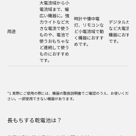
大電流域から小
電流域まで、幅
広い機器に。強
時計や懐中電
力ライトなど大
デジタルカメ
灯、リモコンな
きな電流で使う
など大電流域
用途
ど小電流域で動
ものや、電池で
機器におすす
く機器におすす
使うおもちゃな
です。
めです。
ど連続して使う
ものにおすすめ
です。
*1 実際にご使用の際には、機器の取扱説明書でご確認のうえ、お使いくだ
さい。一部使用できない機器があります。
長もちする乾電池は？