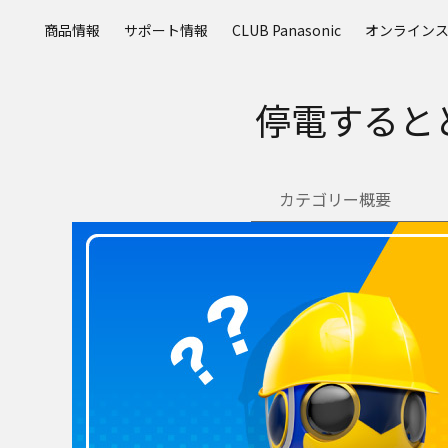
メ
商品情報
サポート情報
CLUB Panasonic
オンライン
イ
ン
コ
停電すると
ン
テ
ン
ツ
カテゴリー概要
に
ス
キ
ッ
プ