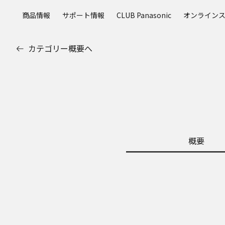
メ
商品情報
サポート情報
CLUB Panasonic
オンライン
イ
ン
コ
カテゴリー概要へ
ン
テ
ン
ツ
に
ス
キ
ッ
概要
プ