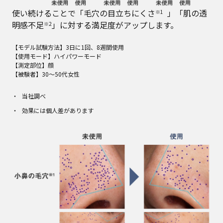
使い続けることで「毛穴の目立ちにくさ
」「肌の透
※1
明感不足
」に対する満足度がアップします。
※2
【モデル試験方法】3日に1回、8週間使用
【使用モード】ハイパワーモード
【測定部位】顔
【被験者】30～50代女性 ​
当社調べ
効果には個人差があります