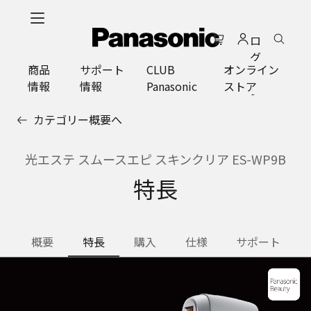
メ
イ
ロ
ン
グ
コ
商品
サポート
CLUB
オンライン
イ
ン
情報
情報
Panasonic
ストア
ン
テ
ン
カテゴリー概要へ
ツ
に
ス
光エステ スムースエピ スキンクリア ES-WP9B
キ
特長
ッ
プ
概要
特長
購入
仕様
サポート