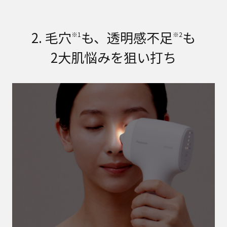
2. 毛穴
も、透明感不足
も
※1
※2
2大肌悩みを狙い打ち