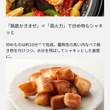
「鍋底かきまぜ」×「高火力」で炒め物もシャキ
ッと
炒めものは約10分
で完成。蓄熱性の高い内なべで焼
※1
き色を付けつつ、水分を飛ばしてシャキッとした食感
に。