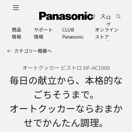
メ
イ
ロ
ン
グ
コ
商品
サポート
CLUB
オンライン
イ
ン
情報
情報
Panasonic
ストア
ン
テ
ン
カテゴリー概要へ
ツ
に
ス
オートクッカー ビストロ NF-AC1000
キ
毎日の献立から、本格的な
ッ
プ
ごちそうまで。
オートクッカーならおまか
せでかんたん調理。