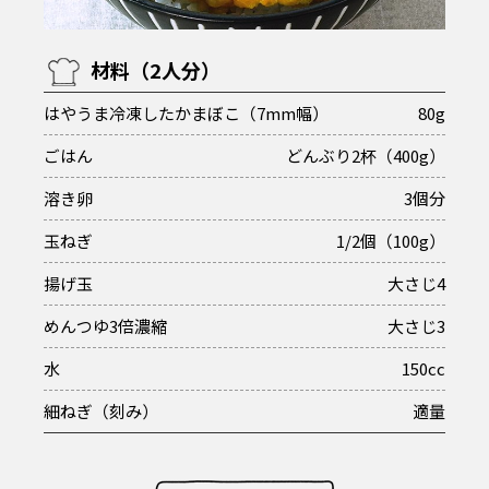
材料（2人分）
はやうま冷凍したかまぼこ（7mm幅）
80g
ごはん
どんぶり2杯（400g）
溶き卵
3個分
玉ねぎ
1/2個（100g）
揚げ玉
大さじ4
めんつゆ3倍濃縮
大さじ3
水
150cc
細ねぎ（刻み）
適量