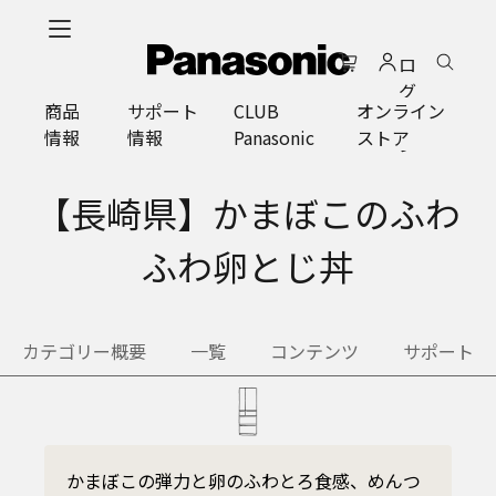
メ
イ
ロ
ン
グ
コ
商品
サポート
CLUB
オンライン
イ
ン
情報
情報
Panasonic
ストア
ン
テ
ン
ツ
【長崎県】かまぼこのふわ
に
ス
ふわ卵とじ丼
キ
ッ
プ
カテゴリー概要
一覧
コンテンツ
サポート
かまぼこの弾力と卵のふわとろ食感、めんつ