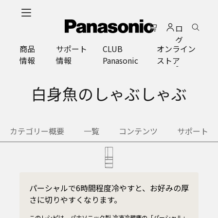
メ
イ
ロ
ン
グ
コ
商品
サポート
CLUB
オンライン
イ
ン
情報
情報
Panasonic
ストア
ン
テ
ン
ツ
白身魚のしゃぶしゃぶ
に
ス
キ
カテゴリー概要
一覧
コンテンツ
サポート
ッ
プ
パーシャルで6時間程度冷やすと、お好みの厚
さに切りやすくなります。
このレシピは、パナソニック製 冷凍冷蔵庫の「パーシャル」