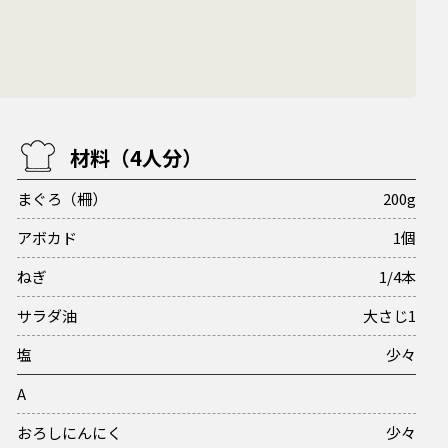
材料（4人分）
まぐろ（柵）
200g
アボカド
1個
ねぎ
1/4本
サラダ油
大さじ1
塩
少々
A
おろしにんにく
少々