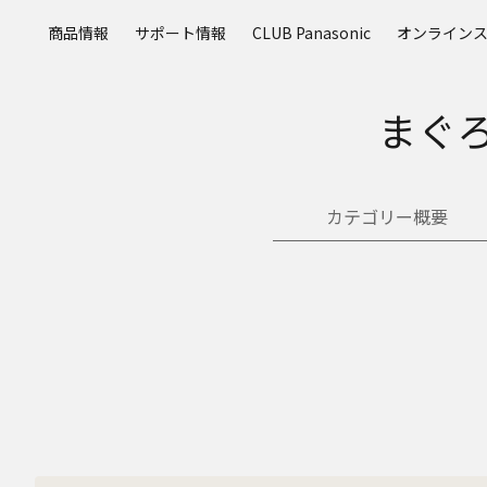
メ
商品情報
サポート情報
CLUB Panasonic
オンライン
イ
ン
コ
まぐ
ン
テ
ン
ツ
カテゴリー概要
に
ス
キ
ッ
プ