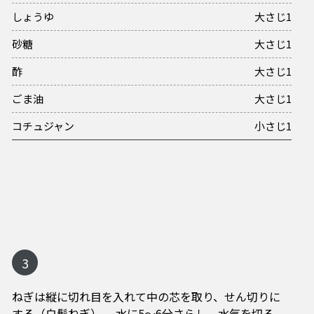
しょうゆ
大さじ1
砂糖
大さじ1
酢
大さじ1
ごま油
大さじ1
コチュジャン
小さじ1
3
ねぎは縦に切れ目を入れて中の芯を取り、せん切りに
する（白髪ねぎ）。 水に5～6分さらし、水気を切る。