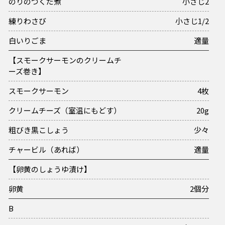
のりのつくだ煮
小さじ2
練りわさび
小さじ1/2
白いりごま
適量
【スモークサーモンのクリームチ
ーズ巻き】
スモークサーモン
4枚
クリームチーズ（室温にもどす）
20g
粗びき黒こしょう
少々
チャービル（あれば）
適量
【卵黄のしょうゆ漬け】
卵黄
2個分
B