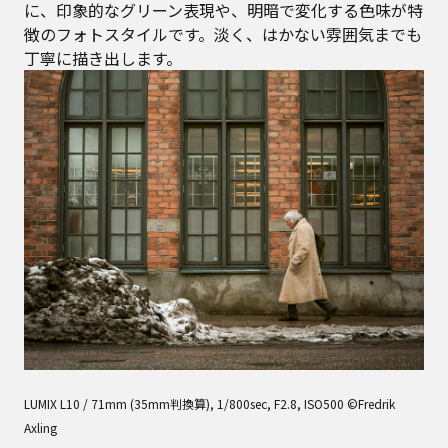
に、印象的なグリーン表現や、明暗で変化する色味が特
徴のフォトスタイルです。淡く、はかない雰囲気までも
丁寧に描き出します。
LUMIX L10 / 71mm (35mm判換算), 1/800sec, F2.8, ISO500 ©Fredrik
Axling