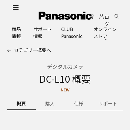
メ
イ
ロ
ン
グ
コ
商品
サポート
CLUB
オンライン
イ
ン
情報
情報
Panasonic
ストア
ン
テ
ン
カテゴリー概要へ
ツ
に
ス
デジタルカメラ
キ
DC-L10 概要
ッ
プ
NEW
概要
購入
仕様
サポート