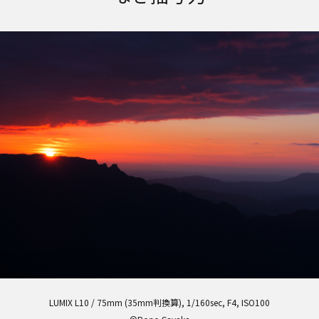
LUMIX L10 / 75mm (35mm判換算), 1/160sec, F4, ISO100