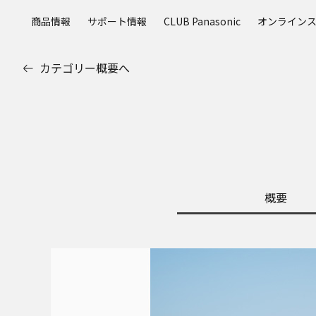
メ
商品情報
サポート情報
CLUB Panasonic
オンライン
イ
ン
コ
カテゴリー概要へ
ン
テ
ン
ツ
に
ス
キ
ッ
概要
プ