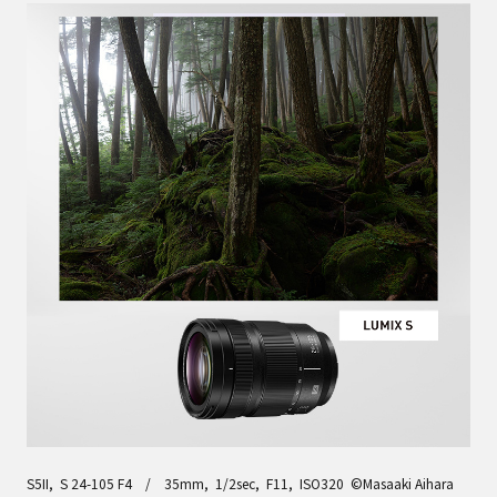
S5II, S 24-105 F4 / 35mm, 1/2sec, F11, ISO320 ©Masaaki Aihara