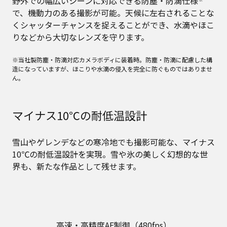
野外での幅広いシーンに対応できる防塵・防滴仕様
で、機動力のある撮影が可能。天候に左右されることな
くシャッターチャンスを捉えることができ、水滴やほこ
りなどから大切なレンズを守ります。
※当社製防塵・防滴対応カメラボディに装着時。防塵・防滴に配慮した構
造になっていますが、ほこりや水滴の侵入を完全に防ぐものではありませ
ん。
マイナス10℃の耐低温設計
雪山やゲレンデなどの寒冷地でも撮影可能な、マイナス
10℃の耐低温設計を実現。雪や氷の美しく幻想的な世
界も、新たな作品として残せます。
高速・高精度AF制御（480fps）