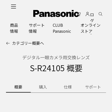
メ
イ
ロ
ン
グ
コ
商品
サポート
CLUB
オンライン
イ
ン
情報
情報
Panasonic
ストア
ン
テ
ン
カテゴリー概要へ
ツ
に
ス
デジタル一眼カメラ用交換レンズ
キ
S-R24105 概要
ッ
プ
概要
購入
仕様
サポート