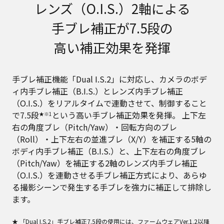
レンズ（O.I.S.）2軸による
手ブレ補正が7.5段の
高い補正効果を発揮
手ブレ補正機能「Dual I.S.2」に対応し、カメラのボデ
ィ内手ブレ補正（B.I.S.）とレンズ内手ブレ補正
（O.I.S.）をリアルタイムで連動させて、制御すること
で7.5段
という高い手ブレ補正効果を発揮。 上下左
★※1
右の角度ブレ（Pitch/Yaw）・回転方向のブレ
（Roll）・上下左右の並進ブレ（X/Y）を補正する5軸の
ボディ内手ブレ補正（B.I.S.）と、上下左右の角度ブレ
（Pitch/Yaw）を補正する2軸のレンズ内手ブレ補正
（O.I.S.）を連動させる手ブレ補正方式により、あらゆ
る撮影シーンで発生する手ブレを強力に補正して排除し
ます。
★ 「Dual I.S.2」手ブレ補正7.5段の使用には、ファームウェアVer.1.2以降