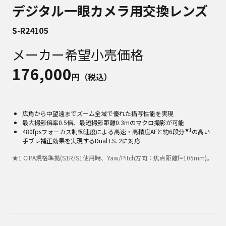
デジタル一眼カメラ用交換レンズ
S-R24105
メーカー希望小売価格
176,000
円（税込）
広角から中望遠までズーム全域で優れた描写性能を実現
最大撮影倍率0.5倍、最短撮影距離0.3mのマクロ撮影が可能
★1
480fpsフォーカス制御速度による高速・高精度AFと約6段分
の高い
手ブレ補正効果を実現するDual I.S. 2に対応
★
1
CIPA規格準拠(S1R/S1使用時、Yaw/Pitch方向：焦点距離f=105mm)。