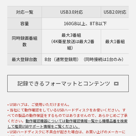
対応一覧
USB3.0対応
USB2.0対応
容量
160GB以上、8TB以下
最大3番組
同時録画番組
（4K衛星放送は最大2番
最大1番組
数
組）
最大登録台数
8台（通常登録用）（同時接続は1台のみ）
記録できるフォーマットとコンテンツ
• USBハブは、ご使用いただけません。
• 当社にて動作確認をしているUSBハードディスクをお使いください。す
べての製品の動作保証をするものではありませんので、あらかじめご了承
ください。
動作確認機器については動作確認情報一覧から機種品番を検索
して推奨USBサポート情報をご覧ください。
• USBハードディスクに不具合が起きた場合は、お買い上げのメーカーに