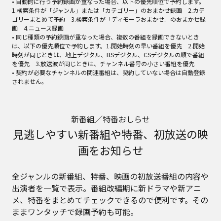
• 自動的に行う予約録画が重なった場合、以下の優先順位で予約します。
1.検索条件が「ジャンル」または「カテゴリー」のおまかせ録画 2.カテ
ゴリーまとめて予約 3.検索条件が「ディモーラおまかせ」のおまかせ録
画 4.ニュース録画
• 同じ種類の予約録画が重なった場合、複数の番組を録画できないとき
は、以下の優先順位で予約します。1.開始時刻の早い番組を優先 2.開始
時刻が同じときは、地上デジタル、BSデジタル、CSデジタルの順で番組
を優先 3.放送波が同じときは、チャンネル番号の小さい番組を優先
• 契約が必要なチャンネルの関連番組は、契約していない場合は自動登録
されません。
新番組／特番おしらせ
見逃しやすい新番組や特番、初放送の映
画をお知らせ
全ジャンルの新番組、特番、映画の初放送番組の内容や
出演者を一覧で表示。番組改編期に新ドラマや新アニ
メ、特番をまとめてチェックできるので便利です。その
ままワンタッチで録画予約も可能。