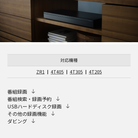
対応機種
ZR1
┃
4T405
┃
4T305
┃
4T205
番組録画
番組検索・録画予約
USBハードディスク録画
その他の録画機能
ダビング