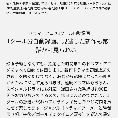
衛星放送の視聴・録画はできません。USB3.0対応のUSBハードディスクに
4K衛星放送2番組を含む同時3番組録画中は、USBハードディスク内の録画
済み番組の再生はできません。
ドラマ・アニメ1クール自動録画
1クール分自動録画。見逃した新作も第1
話から見られる。
録画予約しなくても、指定した時間帯
のドラマ・アニ
※1
メをすべて自動で録画します。新作ドラマの初回放送の
見逃しを防ぐだけでなく、あとから話題になった番組も
かんたんに探して見られます。連続ドラマはもちろん、
スペシャルドラマにも対応。録画された番組は約90日
間
お録りおきできるので、休日にまとめて見たり、1
※2
クールの放送が終わってからイッキ見したりと時間を気
にせず楽しめます。ジャンル（ドラマ／アニメ）と時間
帯（朝／午後／ゴールデンタイム／深夜）を選んで設定