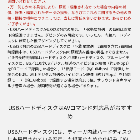
お問い合わせください。
• 万一何らかの不具合により、録画・編集されなかった場合の内容の補
償、録画・編集されたデータの損失、ならびにこれらに関するその他の直
接・間接の損害につきましては、当社は責任を負いかねます。あらかじめ
ご了承ください。
• USBハードディスクがUSB2.0対応の場合、「4K衛星放送」の番組は直接
予約録画できません。ダビングのみ可能です。いったん、内蔵ハードディ
スクに録画した後でダビングしてください。
• USB3.0対応のUSBハードディスクに「4K衛星放送」2番組を含む3番組同
時録画中は、USBハードディスク内の録画済み番組の再生はできません。
• 15倍長時間録画はハードディスク／USBハードディスク、ブルーレイデ
ィスクに、BS／110度CSデジタル放送のハイビジョン映像（約24Mbps）
をDRモードで録画した場合と、15倍録モード（約1.6Mbps）で録画した
場合の比較。地上デジタル放送のハイビジョン映像（約17Mbps）を15倍
録モード（約1.6Mbps）で録画する場合は約10.6倍。サラウンド音声やマ
ルチ音声の場合、録画時間が短くなる場合があります。
USBハードディスクはAVコマンド対応品がおすす
め
USBハードディスクには、ディーガ内蔵ハードディスク
にも採用されている安定した録画のための仕組み「AV