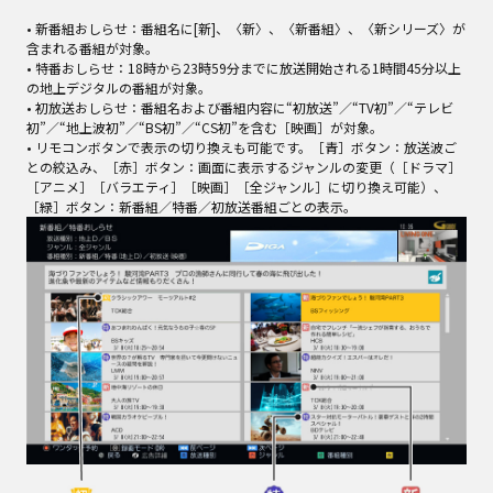
• 新番組おしらせ：番組名に[新]、〈新〉、〈新番組〉、〈新シリーズ〉が
含まれる番組が対象。
• 特番おしらせ：18時から23時59分までに放送開始される1時間45分以上
の地上デジタルの番組が対象。
• 初放送おしらせ：番組名および番組内容に“初放送”／“TV初”／“テレビ
初”／“地上波初”／“BS初”／“CS初”を含む［映画］が対象。
• リモコンボタンで表示の切り換えも可能です。［青］ボタン：放送波ご
との絞込み、［赤］ボタン：画面に表示するジャンルの変更（［ドラマ］
［アニメ］［バラエティ］［映画］［全ジャンル］に切り換え可能）、
［緑］ボタン：新番組／特番／初放送番組ごとの表示。