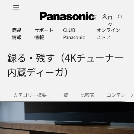
メ
イ
ロ
ン
グ
コ
商品
サポート
CLUB
オンライン
イ
ン
情報
情報
Panasonic
ストア
ン
テ
ン
ツ
録る・残す（4Kチューナー
に
ス
内蔵ディーガ）
キ
ッ
プ
カテゴリー概要
一覧
比較表
コンテンツ