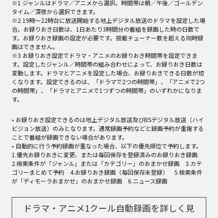
※1 ジャンルはドラマ／アニメから選択。時間帯は朝／午後／ゴールデン
タイム／深夜から選択できます。
※2 19時～22時台に放送開始する地上デジタル放送のドラマを設定した場
合。お録りおき日数は、1日あたり3時間分の番組を録画した時の日数で
す。お録りおき録画の設定が必要です。搭載チューナー数を超える同時録
画はできません。
※3 お録りおき設定でドラマ・アニメのお録りおき時間帯を設定できま
す。設定したジャンル／時間帯の組み合わせによって、お録りおき日数は
変動します。ドラマとアニメを設定した場合、お録りおきできる日数が短
くなります。設定できるのは、「ドラマで2つの時間帯」、「アニメで2つ
の時間帯」、「ドラマとアニメで1つずつの時間帯」のいずれかになりま
す。
• お録りおき設定できるのは地上デジタル放送及びBSデジタル放送（ハイ
ビジョン放送）のみとなります。通常録画予約などと録画予約が重複する
ことで番組が録画できない場合があります。
• 自動的に行う予約録画が重なった場合、以下の優先順位で予約します。
1.優先お録りおきに変更、または毎回保存を登録済みのお録りおき録画
2.検索条件が「ジャンル」または「カテゴリー」のおまかせ録画 3.カテ
ゴリーまとめて予約 4.お録りおき録画（毎回保存未登録） 5.検索条件
が「ディモーラおまかせ」のおまかせ録画 6.ニュース録画
ドラマ・アニメ1クール自動録画を詳しく見