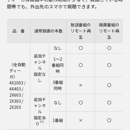
間帯でも、外出先のスマホで視聴できます。
放送番組の
録画番組の
品 番
通常録画の本数
リモート再
リモート再
生
生
なし
〇
〇
追加チ
1～2
ャンネ
〈全自動
番組同
〇
〇
ル
ディー
時
設定な
ガ〉
し
3番組
4X1003 /
×
〇
同時
4X403 /
2X603 /
追加チ
2X303 /
なし
〇
〇
ャンネ
2X203
ル
設定あ
1番組
×
〇
※1
り