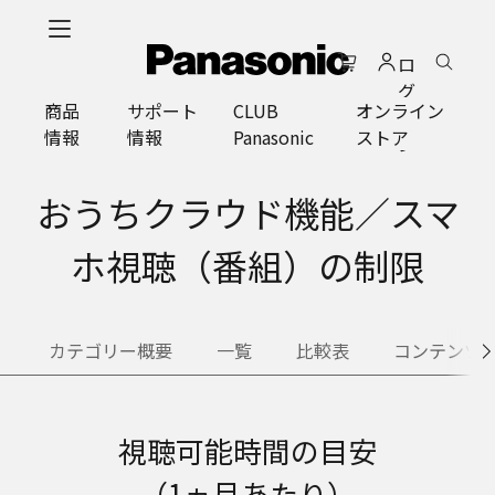
メ
イ
ロ
ン
グ
コ
商品
サポート
CLUB
オンライン
イ
ン
情報
情報
Panasonic
ストア
ン
テ
ン
ツ
おうちクラウド機能／スマ
に
ス
ホ視聴（番組）の制限
キ
ッ
プ
カテゴリー概要
一覧
比較表
コンテンツ
視聴可能時間の目安
（1ヵ月あたり）