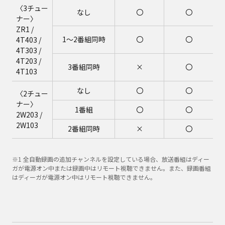
〈3チュー
なし
〇
〇
ナー〉
ZR1 /
1～2番組同時
〇
〇
4T403 /
4T303 /
4T203 /
3番組同時
×
〇
4T103
なし
〇
〇
〈2チュー
ナー〉
1番組
〇
〇
2W203 /
2W103
2番組同時
×
〇
※1 全自動録画の追加チャンネルを設定している場合、放送番組はディー
ガが電源オン中または録画中はリモート視聴できません。また、録画番組
はディーガが電源オン中はリモート視聴できません。