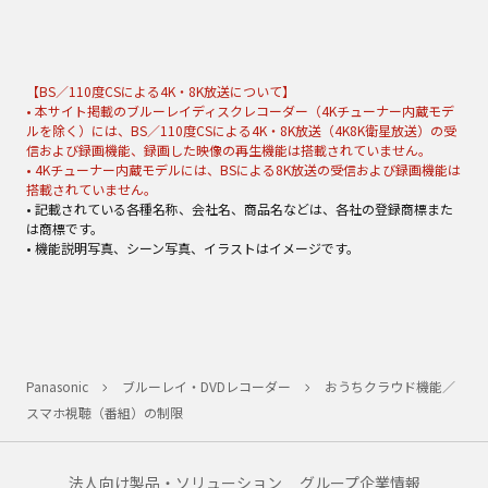
【BS／110度CSによる4K・8K放送について】
• 本サイト掲載のブルーレイディスクレコーダー（4Kチューナー内蔵モデ
ルを除く）には、BS／110度CSによる4K・8K放送（4K8K衛星放送）の受
信および録画機能、録画した映像の再生機能は搭載されていません。
• 4Kチューナー内蔵モデルには、BSによる8K放送の受信および録画機能は
搭載されていません。
• 記載されている各種名称、会社名、商品名などは、各社の登録商標また
は商標です。
• 機能説明写真、シーン写真、イラストはイメージです。
Panasonic
ブルーレイ・DVDレコーダー
おうちクラウド機能／
スマホ視聴（番組）の制限
法人向け製品・ソリューション
グループ企業情報