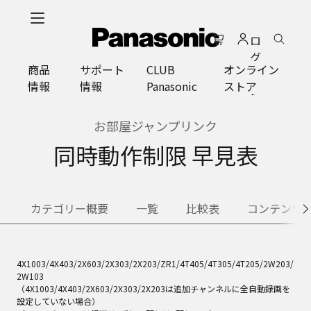
メ
イ
ロ
ン
グ
コ
商品
サポート
CLUB
オンライン
イ
ン
情報
情報
Panasonic
ストア
ン
テ
ン
ツ
お部屋ジャンプリンク
に
同時動作制限 早見表
ス
キ
ッ
プ
カテゴリー概要
一覧
比較表
コンテンツ
4X1003/4X403/2X603/2X303/2X203/ZR1/4T405/4T305/4T205/2W203/
2W103
（4X1003/4X403/2X603/2X303/2X203は追加チャンネルに全自動録画を
設定していない場合）