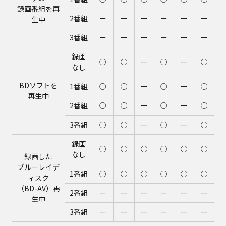
録画番組を再
2番組
ー
ー
ー
ー
ー
ー
生中
3番組
ー
ー
ー
ー
ー
ー
録画
○
○
ー
○
ー
○
なし
BDソフトを
1番組
○
○
ー
○
ー
○
再生中
2番組
○
○
ー
○
ー
○
3番組
○
○
ー
○
ー
○
録画
○
○
○
○
○
○
なし
録画した
ブルーレイデ
1番組
○
○
○
○
○
○
ィスク
（BD-AV）再
2番組
ー
ー
ー
ー
ー
ー
生中
3番組
ー
ー
ー
ー
ー
ー