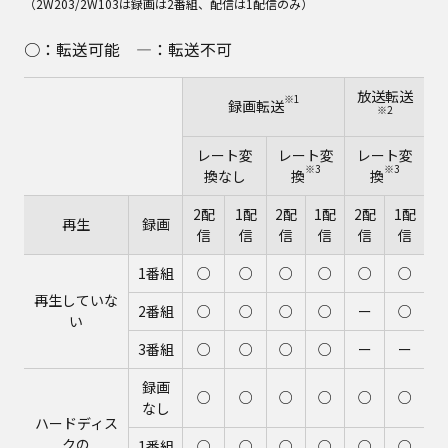
（2W203/2W103は録画は2番組、配信は1配信のみ）
○：転送可能 ―：転送不可
放送転送
※1
録画転送
※2
レート変
レート変
レート変
※3
※3
換なし
換
換
2配
1配
2配
1配
2配
1配
再生
録画
信
信
信
信
信
信
1番組
○
○
○
○
○
○
再生していな
2番組
○
○
○
○
ー
○
い
3番組
○
○
○
○
ー
ー
録画
○
○
○
○
○
○
なし
ハードディス
クの
1番組
○
○
○
○
○
○