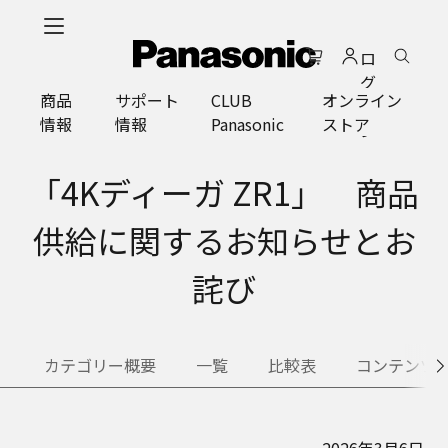
メ
イ
ロ
ン
グ
コ
商品
サポート
CLUB
オンライン
イ
ン
情報
情報
Panasonic
ストア
ン
テ
ン
ツ
「4Kディーガ ZR1」 商品
に
ス
供給に関するお知らせとお
キ
ッ
詫び
プ
カテゴリー概要
一覧
比較表
コンテンツ