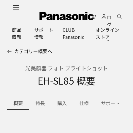
メ
イ
ロ
ン
グ
コ
商品
サポート
CLUB
オンライン
イ
ン
情報
情報
Panasonic
ストア
ン
テ
ン
カテゴリー概要へ
ツ
に
ス
光美顔器 フォト ブライトショット
キ
EH-SL85 概要
ッ
プ
概要
特長
購入
仕様
サポート