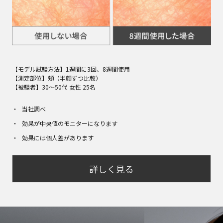
【モデル試験方法】1週間に3回、8週間使用
【測定部位】頬（半顔ずつ比較）
【被験者】30～50代 女性 25名​
当社調べ​
効果が中央値のモニターになります
効果には個人差があります
詳しく見る