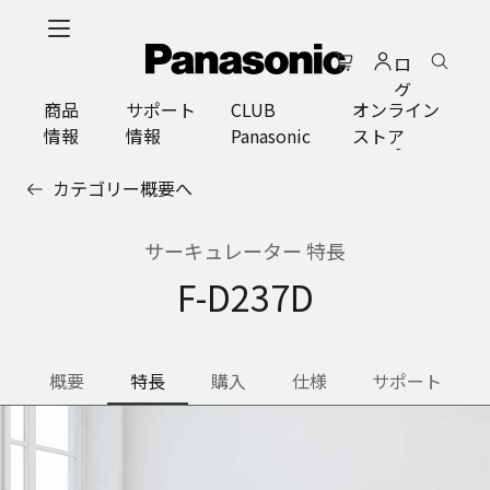
メ
イ
ロ
ン
グ
コ
商品
サポート
CLUB
オンライン
イ
ン
情報
情報
Panasonic
ストア
ン
テ
ン
カテゴリー概要へ
ツ
に
ス
サーキュレーター 特長
キ
F-D237D
ッ
プ
概要
特長
購入
仕様
サポート