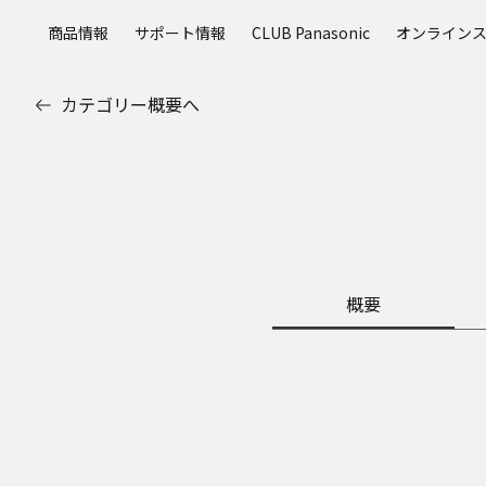
メ
商品情報
サポート情報
CLUB Panasonic
オンライン
イ
ン
コ
カテゴリー概要へ
ン
テ
ン
ツ
に
ス
キ
ッ
概要
プ