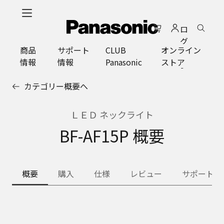
メ
イ
ロ
ン
グ
コ
商品
サポート
CLUB
オンライン
イ
ン
情報
情報
Panasonic
ストア
ン
テ
ン
カテゴリー概要へ
ツ
に
ス
ＬＥＤ ネックライト
キ
BF-AF15P 概要
ッ
プ
概要
購入
仕様
レビュー
サポート