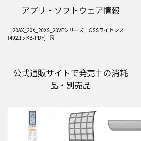
取扱説明書に記載のご相談窓口における個人情報
アプリ・ソフトウェア情報
のお取り扱いについて。パナソニック株式会社お
よびその関係会社は、お客様の個人情報やご相談
内容を、ご相談への対応や修理、その確認などの
［20AX_20X_20XS_20VEシリーズ］OSSライセンス
ために利用し、その記録を残すことがあります。
また、個人情報を適切に管理し、修理業務を委託
(492.15 KB/PDF)
する場合や正当な理由がある場合を除き、第三者
に提供しません。お問い合わせは、ご相談された
窓口にご連絡ください。
なお、本ウェブサイトに公開されている取扱説明
書は、原則として商品が発売された当初のものを
公式通販サイトで発売中の消耗
掲載しています。したがいまして、会社名やお客
品・別売品
様ご相談窓口の連絡先などが変更されている場合
があります。また、本ウェブサイトに公開されて
いる説明書の記載内容と、お客様がお持ちの商品
の仕様がその後のマイナーチェンジにより、異な
る場合があります。本ウェブサイトに公開されて
いる取扱説明書の内容とお手持ちの商品の仕様に
相違がある場合は、ご購入店、お近くの当社商品
の取扱店、または当社サービス会社に直接お問い
合わせください。また、商品に同梱される取扱説