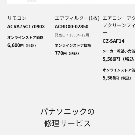
明書が改訂されている場合、当社の選択により、
予告なく、発売当初のものに代えて、改訂版を本
ウェブサイトに掲載する場合もあります。ただ
リモコン
エアフィルター(1枚)
エアコン ア
し、本ウェブサイトに公開されている取扱説明書
ブクリーンフ
ACRA75C17090X
ACRD00-02850
は、商品本体に同梱する取扱説明書の変更の度に
ー
修正・更新するものではありません。
発売日：
1899年12月
オンラインストア価格
CZ-SAF14
商品には、取扱説明書を補足する操作ガイドなど
6,600
オンラインストア価格
円（税込）
の印刷物が同梱されていることがありますが、本
メーカー希望小売価
770
円（税込）
ウェブサイトではそれらの印刷物は公開しており
5,566
円（税込
ませんことをご了承ください。
安全上のご注意
オンラインストア価
5,566
商品ご使用時の安全上のご注意については、取扱
円（税込）
説明書に記載または別途同梱の別紙にてお客様に
ご提供しておりますが、本ウェブサイトでは別紙
にて提供している情報は公開しておりません。
取扱説明書中に記載する安全上のご注意は、法的
パナソニックの
規制などの変化に応じて変更する場合がありま
す。お手持ちの商品に関し、本ウェブサイトに公
修理サービス
開されている取扱説明書に記載の安全上のご注意
についてのご質問等がありましたら、ご購入店、