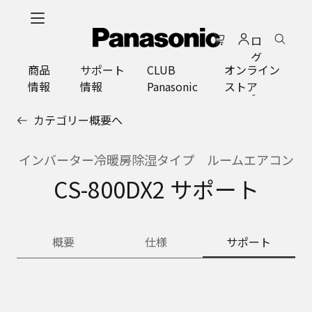
メ
イ
ロ
ン
グ
コ
商品
サポート
CLUB
オンライン
イ
ン
情報
情報
Panasonic
ストア
ン
テ
ン
カテゴリー概要へ
ツ
に
ス
インバーター冷暖房除湿タイプ ルームエアコン
キ
CS-800DX2 サポート
ッ
プ
概要
仕様
サポート