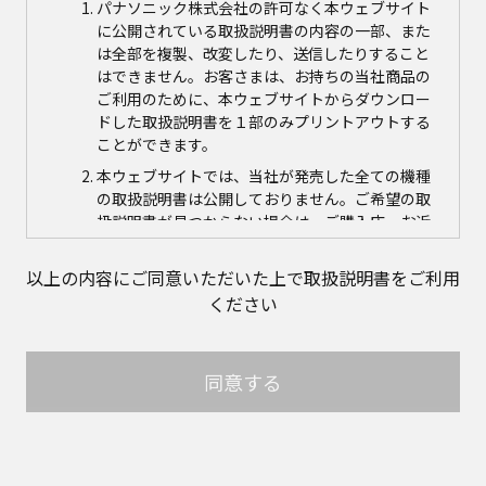
パナソニック株式会社の許可なく本ウェブサイト
に公開されている取扱説明書の内容の一部、また
は全部を複製、改変したり、送信したりすること
はできません。お客さまは、お持ちの当社商品の
ご利用のために、本ウェブサイトからダウンロー
ドした取扱説明書を１部のみプリントアウトする
ことができます。
本ウェブサイトでは、当社が発売した全ての機種
の取扱説明書は公開しておりません。ご希望の取
扱説明書が見つからない場合は、ご購入店、お近
くの当社商品の取扱店、または当社サービス会社
に直接お問い合わせの上、ご購入いただきますよ
以上の内容にご同意いただいた上で取扱説明書をご利用
うお願いいたします。ただし、商品自体の生産中
ください
止などの理由により、当該商品につき取扱説明書
をご提供できない場合がありますので、あらかじ
めご了承ください。
同意する
本ウェブサイトに公開されている取扱説明書の対
象商品が生産中止などの理由でご購入できない場
合がありますので、あらかじめご了承ください。
取扱説明書の内容