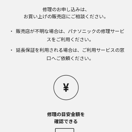
お近くの当社商品の取扱店、または当社サービス
会社に直接お問い合わせください。
修理のお申し込みは、​
お買い上げの販売店にご相談ください。​
本ウェブサイトのサービスに係わる損害の免責
本ウェブサイトのサービスの利用、または利用できな
かったことにより万一損害（データの破損・業務の中
販売店が不明な場合は、​パナソニックの修理サービ
断・営業情報の損失などによる損害を含む）が生じ、
スをご利用ください。​
たとえそのような損害の発生や第三者からの賠償請求
の可能性があることについてあらかじめ知らされた場
延長保証を利用される場合は、​ご利用サービスの窓
合でも、当社は一切責任を負いませんことをご了承く
口へご依頼ください。
ださい。
本ウェブサイトのサービスの中止、変更など
本ウェブサイトのサービスは予告なく中止、または内
容や条件を変更する場合があります。あらかじめご了
承ください。
お問い合わせ
取扱説明書は、商品をご購入いただいたお客様のため
の資料です。本ウェブサイトに公開されている取扱説
修理の目安金額を​
明書について、ご購入のお客様以外からのお問い合わ
確認できる
せにはお応えできない場合がありますことを、ご了承
ください。