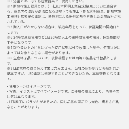
※3 浴室では、必ず防湿型器具でご使用ください。
※4 断熱材施工器具とは、(一社)日本照明工業会規格(JIL5002)に適合す
る、器具内の温度が高温になる環境下でも施工可能な照明器具。断熱材施
工器具対応表記の電球は、断熱材による器具加熱を考慮した温度設計がな
されている。
※5 購入日がわからない場合は、製造年月をもって、保証期間の開始日と
します。
※6 24時間連続使用など1日20時間以上の長時間使用の場合、保証期間が
半分となります。
※7 取り扱い上の注意に従った使用状態以外で故障した場合、使用状況に
よっては対象とならない場合があります。
※8 生産終了品については、後継機種または同等の製品を代替品としま
す。
※9 LED電球の取り替え作業は含みません。当社の保証制度は修理対応が
基本ですが、LED電球は修理することができないため、本体交換となりま
す。
• 使用シーンはイメージです。
• 写真、イラストはすべてイメージです。ご使用の環境により、色味や雰
囲気は異なります。
• LED素子にバラツキがあるため、同じ品番の商品でも光色、明るさが異
なることがあります。