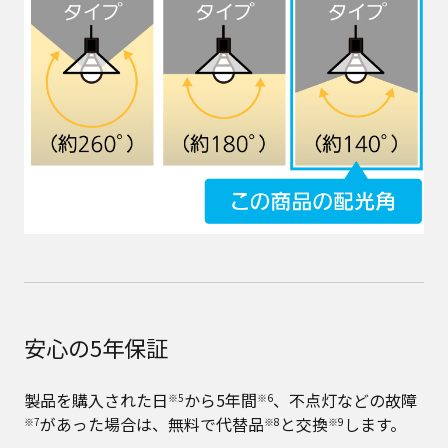
安心の5年保証
製品を購入された日
から5年間
、不点灯などの故障
※5
※6
があった場合は、無料で代替品
と交換
します。
※7
※8
※9