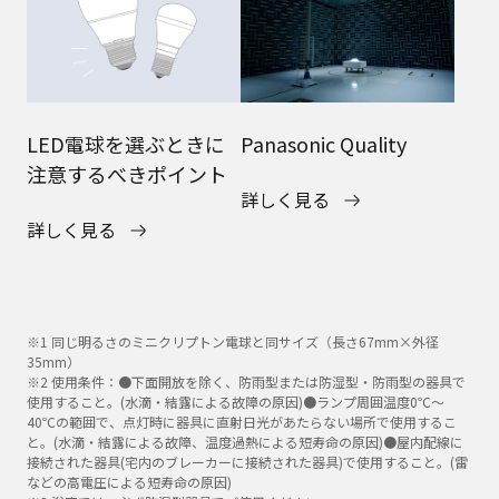
LED電球を選ぶときに
Panasonic Quality
注意するべきポイント
詳しく見る
詳しく見る
※1 同じ明るさのミニクリプトン電球と同サイズ（長さ67mm×外径
35mm）
※2 使用条件：●下面開放を除く、防雨型または防湿型・防雨型の器具で
使用すること。(水滴・結露による故障の原因)●ランプ周囲温度0℃～
40℃の範囲で、点灯時に器具に直射日光があたらない場所で使用するこ
と。(水滴・結露による故障、温度過熱による短寿命の原因)●屋内配線に
接続された器具(宅内のブレーカーに接続された器具)で使用すること。(雷
などの高電圧による短寿命の原因)