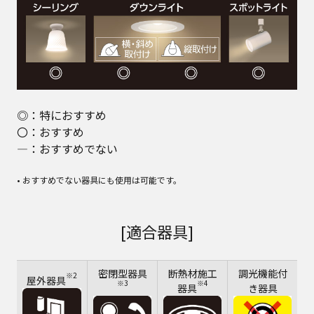
◎：特におすすめ
〇：おすすめ
―：おすすめでない
• おすすめでない器具にも使用は可能です。
[適合器具]
密閉型器具
断熱材施工
調光機能付
※2
屋外器具
※3
※4
器具
き器具