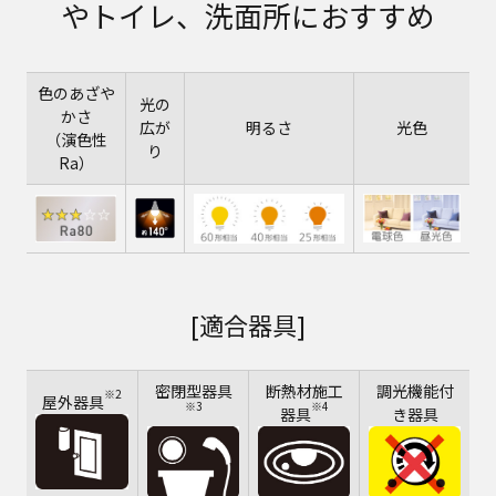
やトイレ、洗面所におすすめ
色のあざや
光の
かさ
広が
明るさ
光色
（演色性
り
Ra）
[適合器具]
密閉型器具
断熱材施工
調光機能付
※2
屋外器具
※3
※4
器具
き器具