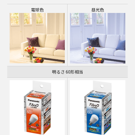
電球色
昼光色
明るさ 60形相当