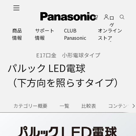
メ
イ
ロ
ン
グ
コ
商品
サポート
CLUB
オンライン
イ
ン
情報
情報
Panasonic
ストア
ン
テ
ン
ツ
E17口金 小形電球タイプ
に
パルック LED電球
ス
キ
（下方向を照らすタイプ）
ッ
プ
カテゴリー概要
一覧
比較表
コンテンツ