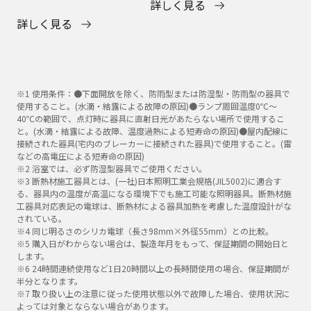
詳しく見る
詳しく見る
※1 使用条件：●下面開放を除く、防雨型または防湿型・防雨型の器具で
使用すること。(水滴・結露による故障の原因)●ランプ周囲温度0℃～
40℃の範囲で、点灯時に器具に直射日光があたらない場所で使用するこ
と。(水滴・結露による故障、温度過熱による短寿命の原因)●屋内配線に
接続された器具(宅内のブレーカーに接続された器具)で使用すること。(雷
などの高電圧による短寿命の原因)
※2 浴室では、必ず防湿型器具でご使用ください。
※3 断熱材施工器具とは、(一社)日本照明工業会規格(JIL5002)に適合す
る、器具内の温度が高温になる環境下でも施工可能な照明器具。断熱材施
工器具対応表記の電球は、断熱材による器具加熱を考慮した温度設計がな
されている。
※4 同じ明るさのシリカ電球（長さ98mm×外径55mm）との比較。
※5 購入日がわからない場合は、製造年月をもって、保証期間の開始日と
します。
※6 24時間連続使用など1日20時間以上の長時間使用の場合、保証期間が
半分となります。
※7 取り扱い上の注意に従った使用状態以外で故障した場合、使用状況に
よっては対象とならない場合があります。