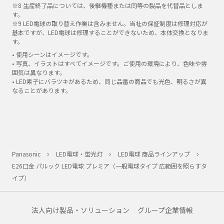
※8 生産終了品については、後継機種または同等の製品を代替品としま
す。
※9 LED電球の取り替え作業は含みません。当社の保証制度は修理対応が
基本ですが、LED電球は修理することができないため、本体交換となりま
す。
• 使用シーンはイメージです。
• 写真、イラストはすべてイメージです。ご使用の環境により、色味や雰
囲気は異なります。
• LED素子にバラツキがあるため、同じ品番の商品でも光色、明るさが異
なることがあります。
Panasonic
LED電球・蛍光灯
LED電球 商品ラインアップ
E26口金 パルック LED電球 プレミア（一般電球タイプ 広範囲を照らすタ
イプ）
法人向け製品・ソリューション
グループ企業情報