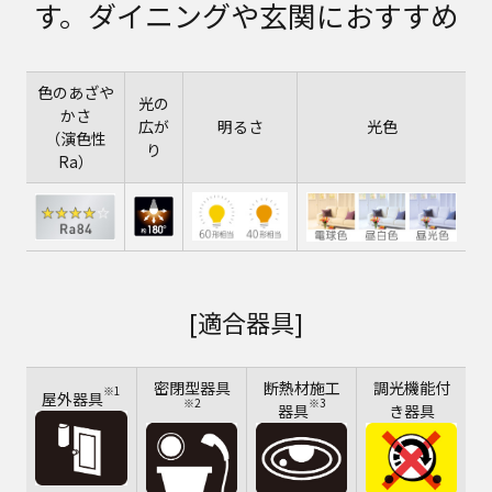
す。ダイニングや玄関におすすめ
色のあざや
光の
かさ
広が
明るさ
光色
（演色性
り
Ra）
[適合器具]
密閉型器具
断熱材施工
調光機能付
※1
屋外器具
※2
※3
器具
き器具