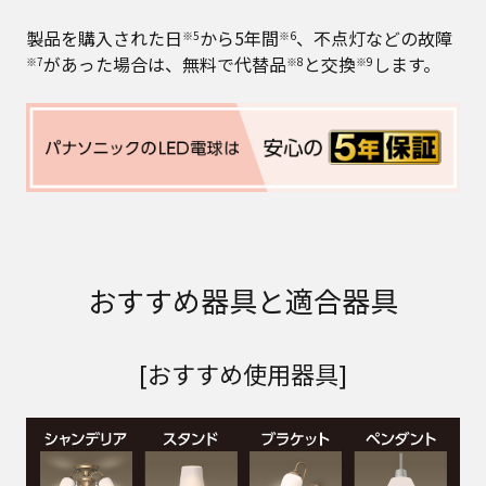
製品を購入された日
から5年間
、不点灯などの故障
※5
※6
があった場合は、無料で代替品
と交換
します。
※7
※8
※9
おすすめ器具と適合器具
[おすすめ使用器具]