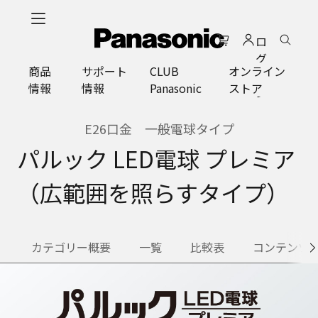
メ
イ
ロ
ン
グ
コ
商品
サポート
CLUB
オンライン
イ
ン
情報
情報
Panasonic
ストア
ン
テ
ン
ツ
E26口金 一般電球タイプ
に
パルック LED電球 プレミア
ス
キ
（広範囲を照らすタイプ）
ッ
プ
カテゴリー概要
一覧
比較表
コンテンツ