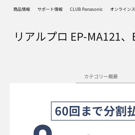
メ
商品情報
サポート情報
CLUB Panasonic
オンライン
イ
ン
コ
リアルプロ EP-MA121
ン
テ
ン
ツ
に
ス
キ
カテゴリー概要
ッ
プ