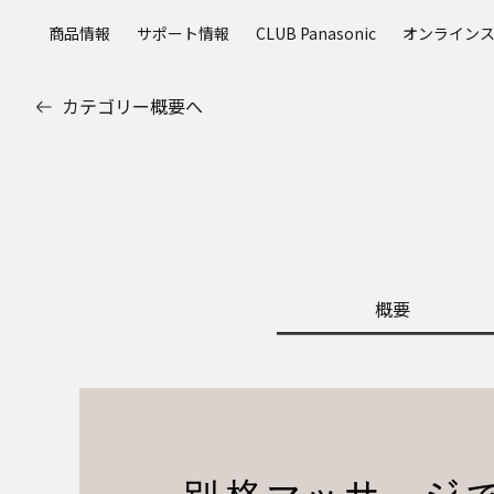
メ
商品情報
サポート情報
CLUB Panasonic
オンライン
イ
ン
コ
カテゴリー概要へ
ン
テ
ン
ツ
に
ス
キ
ッ
概要
プ