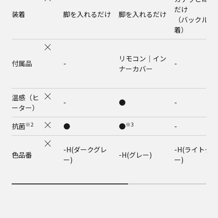
だけ
装着
脚を入れるだけ
脚を入れるだけ
（バックル装
着）
リモコン｜イン
付属品
-
-
ナーカバー
温感（ヒ
-
●
-
ーター）
※2
※3
抗菌
●
●
-
-H(ダークグレ
-H(ライトグ
色品番
-H(グレー)
ー)
ー)