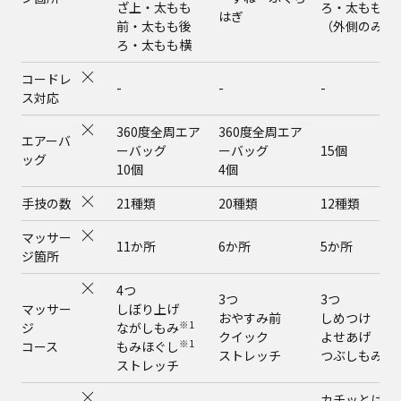
ざ上・太もも
ろ・太もも横
はぎ
前・太もも後
（外側のみ）
ろ・太もも横
コードレ
-
-
-
ス対応
360度全周エア
360度全周エア
エアーバ
ーバッグ
ーバッグ
15個
ッグ
10個
4個
手技の数
21種類
20種類
12種類
マッサー
11か所
6か所
5か所
ジ箇所
4つ
3つ
3つ
マッサー
しぼり上げ
おやすみ前
しめつけ
※1
ジ
ながしもみ
クイック
よせあげ
※1
コース
もみほぐし
※1
ストレッチ
つぶしもみ
ストレッチ
カチッとはめ