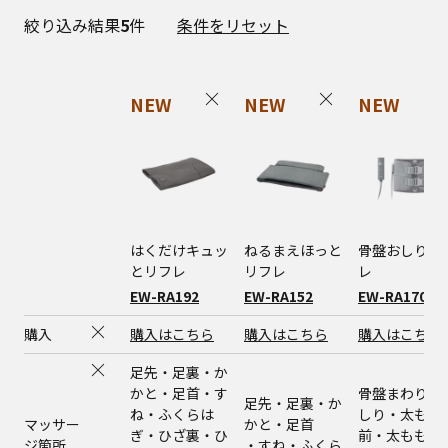
絞り込み結果
5
件
条件をリセット
NEW
NEW
NEW
はくだけキュッ
ねるまえほっと
骨盤おしりリ
とリフレ
リフレ
レ
EW-RA192
EW-RA152
EW-RA170
購入
購入はこちら
購入はこちら
購入はこちら
足先・足裏・か
かと・足首・す
骨盤まわり・
足先・足裏・か
ね・ふくらは
しり・太もも
マッサー
かと・足首
ぎ・ひざ裏・ひ
前・太もも後
ジ箇所
・すね・ふくら