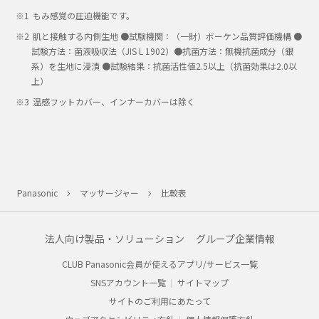
もみ感覚の圧迫機能です。
肌と接触する内側生地 ●試験機関：（一財）ボーケン品質評価機構 ●
試験方法：菌液吸収法（JIS L 1902）●抗菌方法：無機抗菌成分（銀
系）を生地に浸漬 ●試験結果：抗菌活性値2.5以上（抗菌効果は2.0以
上）
温感フットカバー、インナーカバーは除く
Panasonic
マッサージャー
比較表
法人向け製品・ソリューション
グループ企業情報
CLUB Panasonic会員が使えるアプリ/サービス一覧
SNSアカウント一覧
サイトマップ
サイトのご利用にあたって