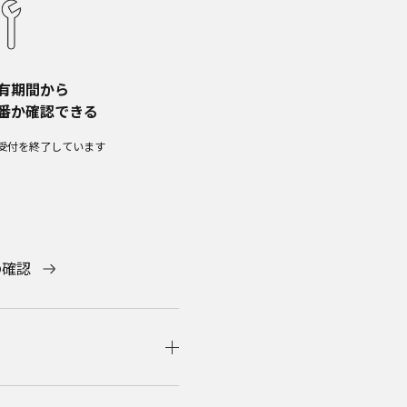
有期間から​
番か確認できる
受付を終了しています​
の確認