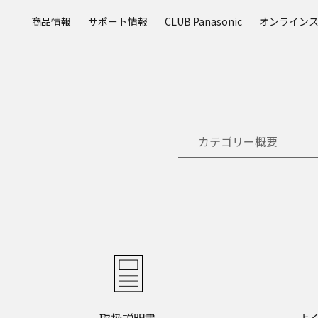
メ
商品情報
サポート情報
CLUB Panasonic
オンライン
イ
ン
コ
ン
テ
ン
ツ
カテゴリー概要
に
ス
キ
ッ
プ