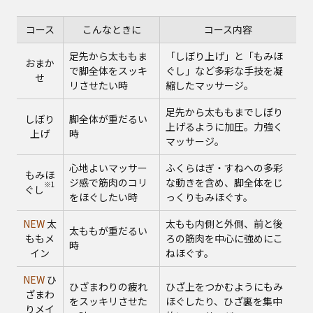
コース
こんなときに
コース内容
足先から太ももま
「しぼり上げ」と「もみほ
おまか
で脚全体をスッキ
ぐし」など多彩な手技を凝
せ
リさせたい時
縮したマッサージ。
足先から太ももまでしぼり
しぼり
脚全体が重だるい
上げるように加圧。力強く
上げ
時
マッサージ。
心地よいマッサー
ふくらはぎ・すねへの多彩
もみほ
ジ感で筋肉のコリ
な動きを含め、脚全体をじ
※1
ぐし
をほぐしたい時
っくりもみほぐす。
NEW
太
太もも内側と外側、前と後
太ももが重だるい
ももメ
ろの筋肉を中心に強めにこ
時
イン
ねほぐす。
NEW
ひ
ひざまわりの疲れ
ひざ上をつかむようにもみ
ざまわ
をスッキリさせた
ほぐしたり、ひざ裏を集中
りメイ