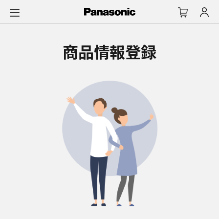
メ
イ
ン
コ
商品情報登録
ン
テ
ン
ツ
に
ス
キ
ッ
プ