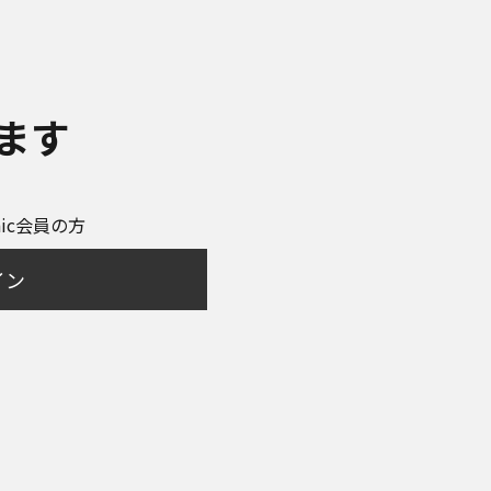
ます
onic会員の方
イン