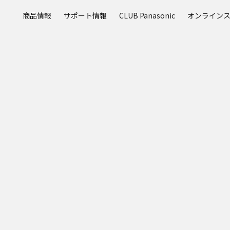
メ
商品情報
サポート情報
CLUB Panasonic
オンライン
イ
ン
コ
ン
テ
ン
ツ
に
ス
キ
ッ
プ