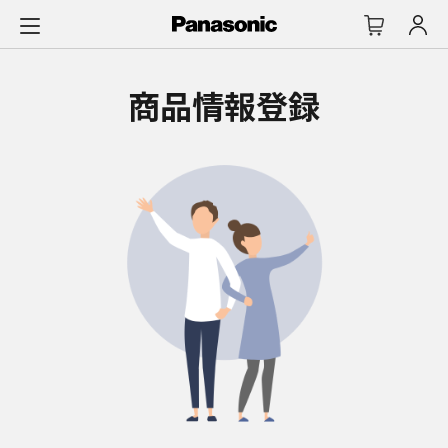
メ
イ
ン
コ
商品情報登録
ン
テ
ン
ツ
に
ス
キ
ッ
プ