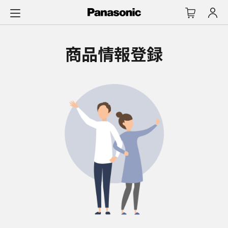
メ
イ
ン
コ
商品情報登録
ン
テ
ン
ツ
に
ス
キ
ッ
プ