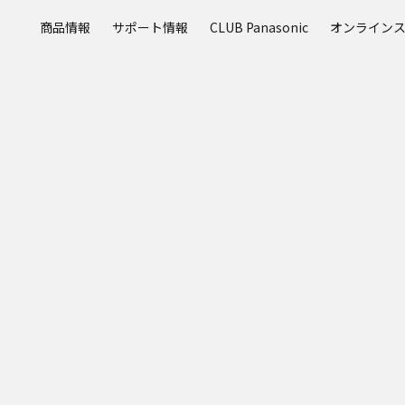
メ
商品情報
サポート情報
CLUB Panasonic
オンライン
イ
ン
コ
ン
テ
ン
ツ
に
ス
キ
ッ
プ