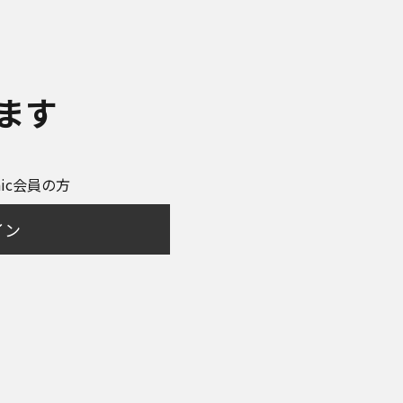
ます
onic会員の方
イン