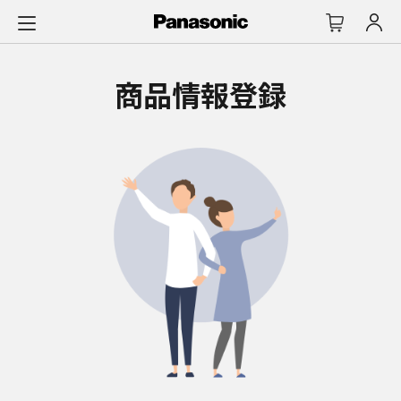
メ
イ
ン
コ
商品情報登録
ン
テ
ン
ツ
に
ス
キ
ッ
プ