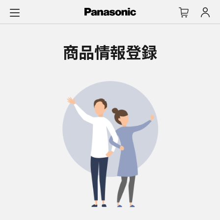
メ
イ
ン
コ
商品情報登録
ン
テ
ン
ツ
に
ス
キ
ッ
プ