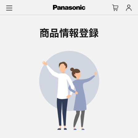
メ
イ
ン
コ
商品情報登録
ン
テ
ン
ツ
に
ス
キ
ッ
プ