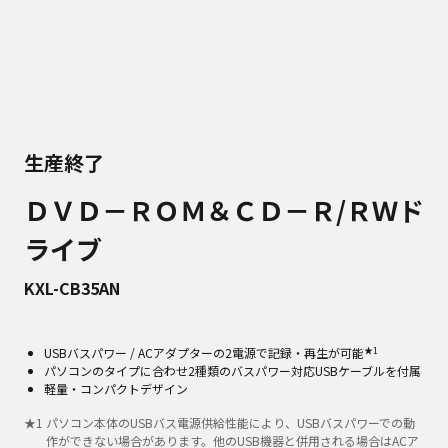
生産終了
ＤＶＤ－ＲＯＭ＆ＣＤ－Ｒ/ＲＷド
ライブ
KXL-CB35AN
★1
USBバスパワー / ACアダプターの2電源で記録・再生が可能
パソコンのタイプに合わせ2種類のバスパワー対応USBケーブルを付属
軽量・コンパクトデザイン
★
1
パソコン本体のUSBバス電源供給性能により、USBバスパワーでの動
作ができない場合があります。他のUSB機器と併用される場合はACア