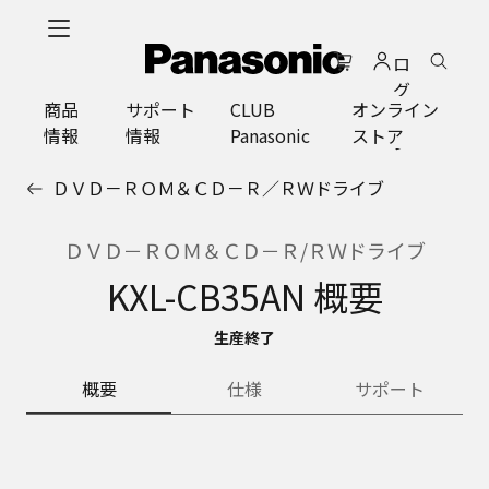
メ
イ
ロ
ン
グ
コ
商品
サポート
CLUB
オンライン
イ
ン
情報
情報
Panasonic
ストア
ン
テ
ン
ＤＶＤ－ＲＯＭ＆ＣＤ－Ｒ／ＲＷドライブ
ツ
に
ス
ＤＶＤ－ＲＯＭ＆ＣＤ－Ｒ/ＲＷドライブ
キ
KXL-CB35AN 概要
ッ
プ
生産終了
概要
仕様
サポート