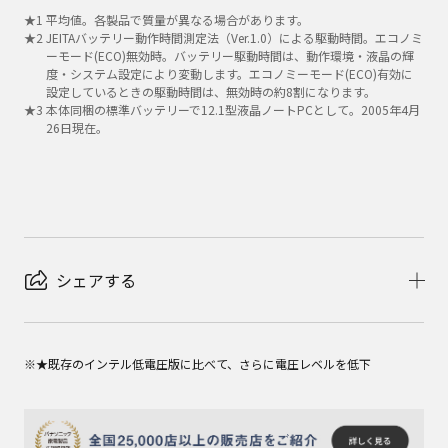
★
1
平均値。各製品で質量が異なる場合があります。
★
2
JEITAバッテリー動作時間測定法（Ver.1.0）による駆動時間。エコノミ
ーモード(ECO)無効時。バッテリー駆動時間は、動作環境・液晶の輝
度・システム設定により変動します。エコノミーモード(ECO)有効に
設定しているときの駆動時間は、無効時の約8割になります。
★
3
本体同梱の標準バッテリーで12.1型液晶ノートPCとして。2005年4月
26日現在。
シェアする
※★既存のインテル低電圧版に比べて、さらに電圧レベルを低下