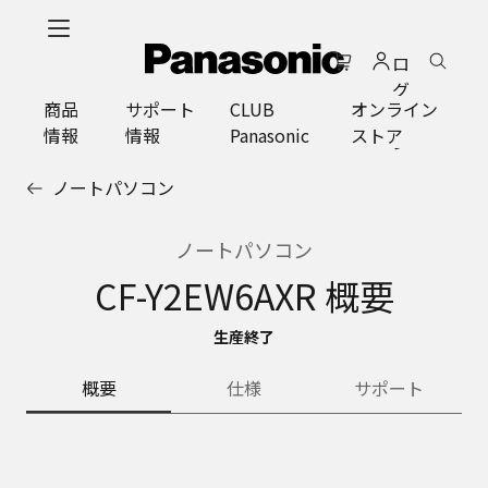
メ
イ
ロ
ン
グ
コ
商品
サポート
CLUB
オンライン
イ
ン
情報
情報
Panasonic
ストア
ン
テ
ン
ノートパソコン
ツ
に
ス
ノートパソコン
キ
CF-Y2EW6AXR 概要
ッ
プ
生産終了
概要
仕様
サポート