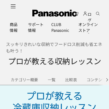
メ
イ
ロ
ン
グ
コ
商品
サポート
CLUB
オンライン
イ
ン
情報
情報
Panasonic
ストア
ン
テ
ン
ツ
スッキリきれいな収納でフードロス削減も省エネ
に
も叶う！
ス
プロが教える収納レッスン
キ
ッ
プ
カテゴリー概要
一覧
比較表
コンテンツ