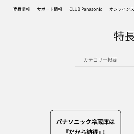
メ
商品情報
サポート情報
CLUB Panasonic
オンライン
イ
ン
コ
特長
ン
テ
ン
ツ
カテゴリー概要
に
ス
キ
ッ
プ