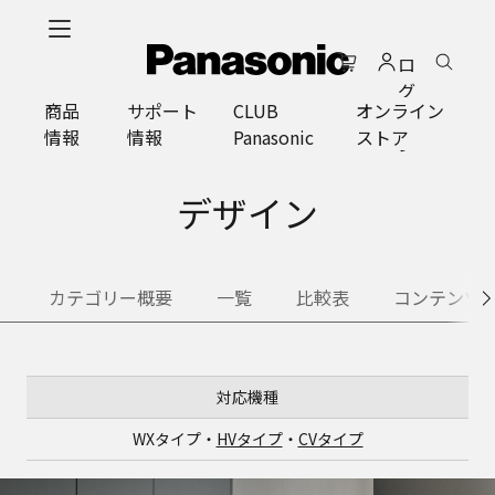
メ
イ
ロ
ン
グ
コ
商品
サポート
CLUB
オンライン
イ
ン
情報
情報
Panasonic
ストア
ン
テ
ン
ツ
デザイン
に
ス
キ
カテゴリー概要
一覧
比較表
コンテンツ
ッ
プ
対応機種
WXタイプ・
HVタイプ
・
CVタイプ