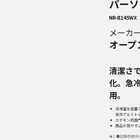
パーソ
NR-B145WX
メーカ
オープ
清潔さ
化。急
用。
冷凍室を容量
急冷アルミト
カテキン抗菌
商品が見やす
★
1
●試験依頼先:GU