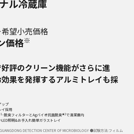
ナル冷蔵庫
ー希望小売価格
※
ン価格
で好評のクリーン機能がさらに進
冷効果を発揮するアルミトレイも採
アップ
レイ採用
★1
★2
･脱臭フィルターとAgバイオ抗菌脱臭
で清潔庫内
いLED照明&お手入れ簡単ガラストレイ
ANGDONG DETECTION CENTER OF MICROBIOLOGY ●試験方法:フィルム