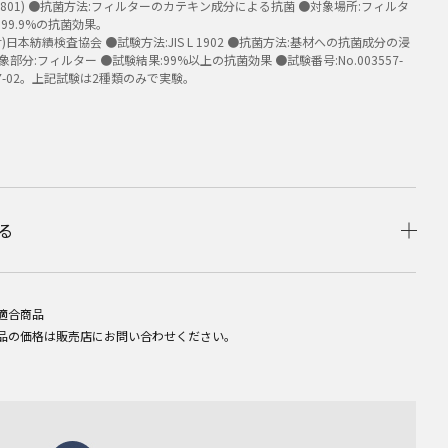
 Z 2801) ●抗菌方法:フィルターのカテキン成分による抗菌 ●対象場所:フィルタ
:99.9%の抗菌効果。
)日本紡績検査協会 ●試験方法:JIS L 1902 ●抗菌方法:基材への抗菌成分の浸
象部分:フィルター ●試験結果:99%以上の抗菌効果 ●試験番号:No.003557-
3557-02。上記試験は2種類のみで実験。
る
適合商品
品の価格は販売店にお問い合わせください。