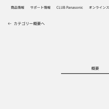
メ
商品情報
サポート情報
CLUB Panasonic
オンライン
イ
ン
コ
カテゴリー概要へ
ン
テ
ン
ツ
に
ス
キ
ッ
概要
プ