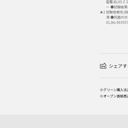
密着法(JIS
ー ●試験結果
★
2
試験依頼先:(財
漬 ●抗菌の対
01,No.00
シェアす
※グリーン購入法
※オープン価格商