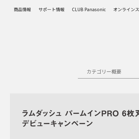
メ
商品情報
サポート情報
CLUB Panasonic
オンライン
イ
ン
コ
ン
テ
ン
ツ
に
ス
カテゴリー概要
キ
ッ
プ