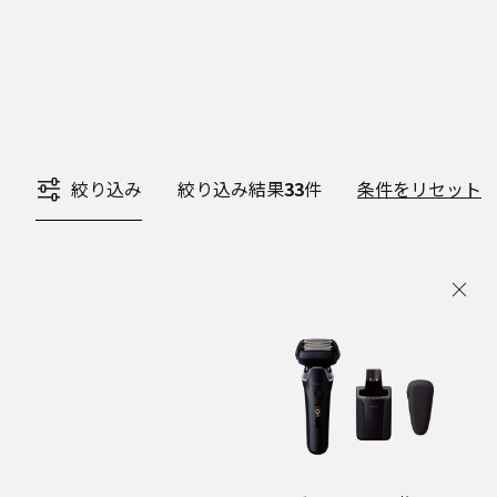
絞り込み
絞り込み結果
33
件
条件をリセット