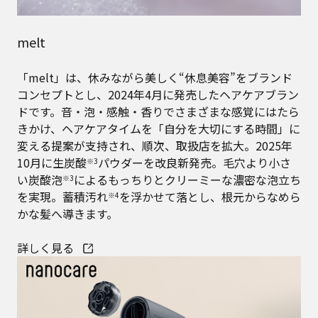
melt
「melt」は、休みながら美しく“休息美容”をブランド
コンセプトとし、2024年4月に発売したヘアケアブラン
ドです。音・泡・感触・香りでさまざまな感覚にはたら
きかけ、ヘアケアタイムを「自分を大切にする時間」に
変える提案が支持され、順次、取扱店を拡大。2025年
10月に生炭酸
パウダーを改良新発売。毛穴より小さ
※3
い炭酸泡
によるもっちりとクリーミーな濃密な泡立ち
※3
を実現。蓄積汚れ
を浮かせて落とし、根元からなめら
※4
かな髪へ導きます。
詳しく見る