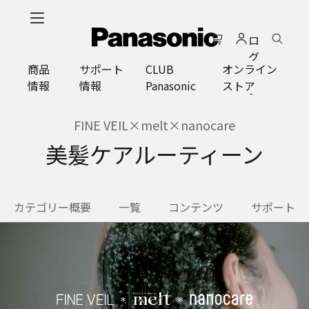
メ
イ
ロ
ン
グ
コ
商品
サポート
CLUB
オンライン
イ
ン
情報
情報
Panasonic
ストア
ン
テ
ン
ツ
FINE VEIL×melt×nanocare
に
美髪ケアルーティーン
ス
キ
ッ
プ
カテゴリー概要
一覧
コンテンツ
サポート