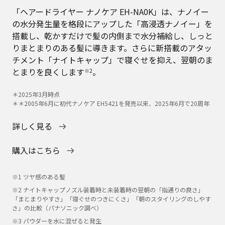
「ヘアードライヤー ナノケア EH-NA0K」は、ナノイー
の水分発生量を格段にアップした「高浸透ナノイー」を
搭載し、乾かすだけで髪の内側まで水分補給し、しっと
りまとまりのある髪に導きます。さらに新搭載のアタッ
チメント「ナイトキャップ」で寝ぐせを抑え、翌朝のま
とまりを良くします
。
※2
＊2025年3月時点
＊＊2005年6月に初代ナノケア EH5421を発売以来、2025年6月で20周年
詳しく見る
購入はこちら
※1 ツヤ感のある髪
※2 ナイトキャップノズル装着時と未装着時の翌朝の「指通りの良さ」
「まとまりやすさ」「寝ぐせのつきにくさ」「朝のスタイリングのしやす
さ」の比較（パナソニック調べ）
※3 パウダーを水に混ぜると発生