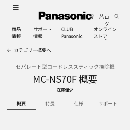
メ
イ
ロ
ン
グ
コ
商品
サポート
CLUB
オンライン
イ
ン
情報
情報
Panasonic
ストア
ン
テ
ン
カテゴリー概要へ
ツ
に
ス
セパレート型コードレススティック掃除機
キ
MC-NS70F 概要
ッ
プ
在庫僅少
概要
特長
仕様
サポート