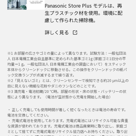
Panasonic Store Plus モデルは、再
生プラスチック材を使用。環境に配
慮して作られた掃除機。
詳しく見る
※1 お部屋の広さやゴミの量によって異なります。試験方法：一般社団法
人 日本電機工業会自主基準に定められた基準ゴミ1g (家庭ゴミ1日分の平
均量＝1 g。一般社団法人 日本電機工業会の調査において）をスティック
本体からクリーンドックに移動させる。この操作をクリーンドックの紙パ
ック交換ランプが点滅するまで繰り返す。
※2「見えないゴミ」とは、クリーンセンサーで検知できる約20 μm以上の
目に見えない微細な花粉やダニのフンなどのことです。
※3 満充電・電池初期/20 ℃時。部屋の形状・床の状態・バッテリーの状
態により異なります。（電池が空状態から充電を開始した場合）
・ 正しく充電しても使用時間が著しく短くなったときは電池の寿命です。
電池を交換してください。
・ 充電式電池を使用しております。充電式電池にはリサイクル可能な貴重
な資源が使われております。充電式電池は商品廃棄時に取り出し、家庭ゴ
ミとして捨てずに充電式電池リサイクル協力店へお持ちください。取り出