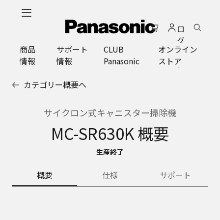
メ
イ
ロ
ン
グ
コ
商品
サポート
CLUB
オンライン
イ
ン
情報
情報
Panasonic
ストア
ン
テ
ン
カテゴリー概要へ
ツ
に
ス
サイクロン式キャニスター掃除機
キ
MC-SR630K 概要
ッ
プ
生産終了
概要
仕様
サポート