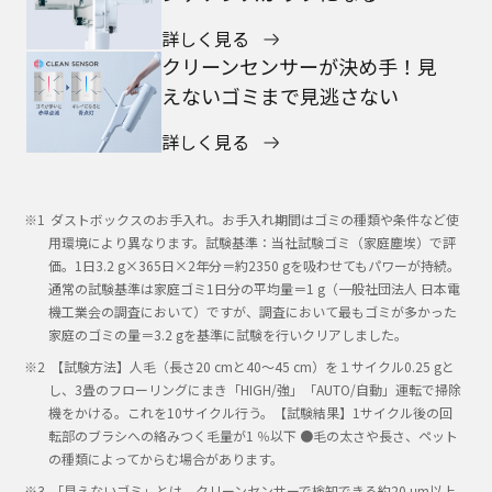
詳しく見る
クリーンセンサーが決め手！見
えないゴミまで見逃さない
詳しく見る
ダストボックスのお手入れ。お手入れ期間はゴミの種類や条件など使
用環境により異なります。試験基準：当社試験ゴミ（家庭塵埃）で評
価。1日3.2 g×365日×2年分＝約2350 gを吸わせてもパワーが持続。
通常の試験基準は家庭ゴミ1日分の平均量＝1 g（一般社団法人 日本電
機工業会の調査において）ですが、調査において最もゴミが多かった
家庭のゴミの量＝3.2 gを基準に試験を行いクリアしました。
【試験方法】人毛（長さ20 cmと40～45 cm）を１サイクル0.25 gと
し、3畳のフローリングにまき「HIGH/強」「AUTO/自動」運転で掃除
機をかける。これを10サイクル行う。【試験結果】1サイクル後の回
転部のブラシへの絡みつく毛量が1 ％以下 ●毛の太さや長さ、ペット
の種類によってからむ場合があります。
「見えないゴミ」とは、クリーンセンサーで検知できる約20 μm以上