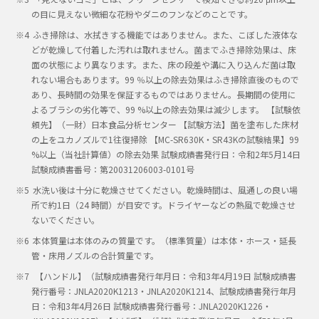
の目に見えない微細な花粉やダニのフンなどのことです。
ふき掃除は、水拭きする機能ではありません。また、こぼした液体な
どが乾燥して付着した汚れは取れません。菌までふき掃除効果は、床
面の状態により異なります。また、床の段差や溝に入り込んだ菌は取
れない場合もあります。99 ％以上の除去効果はふき掃除直後のもので
あり、長時間の効果を保証するものではありません。長期間の使用に
よるブラシの劣化等で、99 %以上の除去効果は減少します。 【試験依
頼先】（一財）日本食品分析センター 【試験方法】菌を塗布した床材
の上をユカノズルで1往復掃除 【MC-SR630K・SR43Kの試験結果】99
%以上（当社計算値）の除去効果 試験成績書発行日：令和2年5月14日
試験成績書番号：第20031206003-0101号
水洗い後は十分に乾燥させてください。乾燥時間は、風通しの良い場
所で約1日（24 時間）が目安です。ドライヤーなどの熱風で乾燥させ
ないでください。
本体質量は本体のみの質量です。（標準質量）は本体・ホース・延長
管・床用ノズルの合計質量です。
【ハンドル】（試験成績書発行年月日：令和3年4月19日 試験成績書
発行番号：JNLA2020K1213・JNLA2020K1214、試験成績書発行年月
日：令和3年4月26日 試験成績書発行番号：JNLA2020K1226・