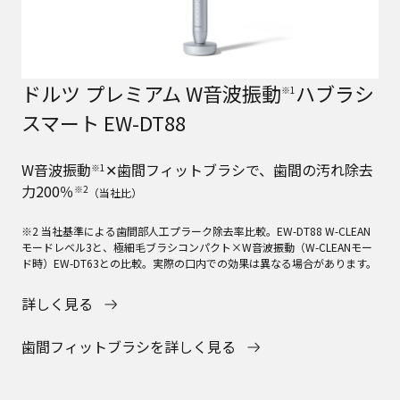
ドルツ プレミアム W音波振動
ハブラシ
※1
スマート EW-DT88
W音波振動
✕歯間フィットブラシで、歯間の汚れ除去
※1
力200％
※2
（当社比）
※2 当社基準による歯間部人工プラーク除去率比較。EW-DT88 W-CLEAN
モードレベル3と、極細毛ブラシコンパクト×W音波振動（W-CLEANモー
ド時）EW-DT63との比較。実際の口内での効果は異なる場合があります。
詳しく見る
歯間フィットブラシを詳しく見る