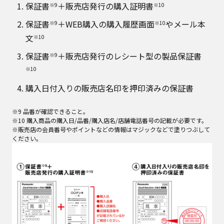
保証書
＋販売店発行の購入証明書
※9
※10
保証書
＋WEB購入の購入履歴画面
やメール本
※9
※10
文
※10
保証書
＋販売店発行のレシート型の製品保証書
※9
※10
購入日付入りの販売店名印を押印済みの保証書
※9 品番が確認できること。
※10 購入商品の購入日/品番/購入店名/店舗電話番号の記載が必要です。
※販売店の会員番号やポイントなどの情報はマジックなどで塗りつぶして
ください。