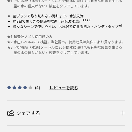
★
1
IPX7等級（水深1メートルに30分間水に浸けても有害な影響を生じる
量の水の侵入がない）検査をクリアしています。
歯ブラシで取り切れない汚れまで、水流洗浄
★1
★2
約3日で歯ぐきの健康を推進「超音波水流」
★3
様々なシーンで使いやすい、お風呂で使える防水・ハンディタイプ
★
1
超音波ノズル使用時のみ
★
2
水圧レベル4にて検証。当社調べ。使用効果は条件により異なります。
★
3
IPX7等級（水深1メートルに30分間水に浸けても有害な影響を生じる
量の水の侵入がない）検査をクリアしています。
(
4
)
レビューを読む
シェアする