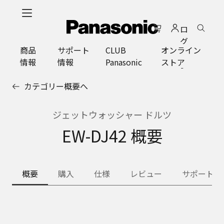
メ
イ
ロ
ン
グ
コ
商品
サポート
CLUB
オンライン
イ
ン
情報
情報
Panasonic
ストア
ン
テ
ン
カテゴリー概要へ
ツ
に
ス
ジェットウォッシャー ドルツ
キ
EW-DJ42 概要
ッ
プ
概要
購入
仕様
レビュー
サポート